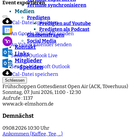
Event exportieren
Termine synchronisieren
Medien
Predigten
iCal-Datei speichern
Predigten auf Youtube
Predigten als Podcast
An Google Kalender senden
Glaubensfragen
Social Media
An Yahoo Kalender senden
Kontakt
Links
Send to Outlook Live
Mitglieder
Send to Microsoft Outlook
Spenden
">
iCal-Datei speichern
Schliessen
Frühschoppen Gottesdienst Open Air (ACK, Töverhuus)
Sonntag, 07. Juni 2026, 11:00 - 12:30
Aufrufe
: 1137
www.ack-elmshorn.de
Demnächst
09.08.2026
10:30 Uhr
Ankommen (Kaffee, Tee, ...)