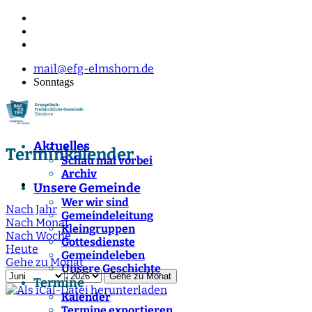
mail@efg-elmshorn.de
Sonntags
Aktuelles
Terminkalender
Schau mal vorbei
Archiv
Unsere Gemeinde
Wer wir sind
Nach Jahr
Gemeindeleitung
Nach Monat
Kleingruppen
Nach Woche
Gottesdienste
Heute
Gemeindeleben
Gehe zu Monat
Unsere Geschichte
Gehe zu Monat
Termine
Kalender
Termine exportieren