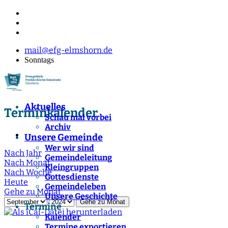
mail@efg-elmshorn.de
Sonntags
Aktuelles
Terminkalender
Schau mal vorbei
Archiv
Unsere Gemeinde
Wer wir sind
Nach Jahr
Gemeindeleitung
Nach Monat
Kleingruppen
Nach Woche
Gottesdienste
Heute
Gemeindeleben
Gehe zu Monat
Unsere Geschichte
Gehe zu Monat
Termine
Kalender
Termine exportieren