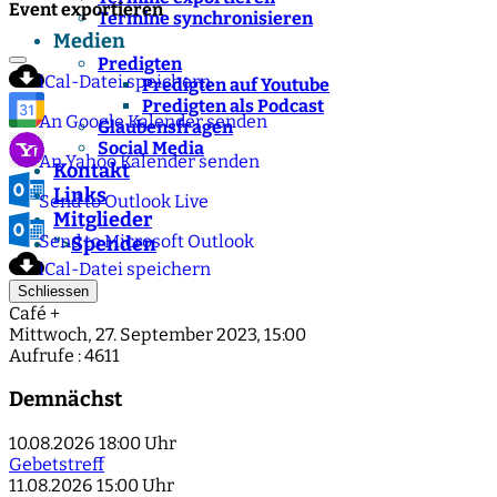
Event exportieren
Termine synchronisieren
Medien
Predigten
iCal-Datei speichern
Predigten auf Youtube
Predigten als Podcast
An Google Kalender senden
Glaubensfragen
Social Media
An Yahoo Kalender senden
Kontakt
Links
Send to Outlook Live
Mitglieder
Send to Microsoft Outlook
Spenden
">
iCal-Datei speichern
Schliessen
Café +
Mittwoch, 27. September 2023, 15:00
Aufrufe
: 4611
Demnächst
10.08.2026
18:00 Uhr
Gebetstreff
11.08.2026
15:00 Uhr