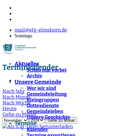
mail@efg-elmshorn.de
Sonntags
Aktuelles
Terminkalender
Schau mal vorbei
Archiv
Unsere Gemeinde
Wer wir sind
Nach Jahr
Gemeindeleitung
Nach Monat
Kleingruppen
Nach Woche
Gottesdienste
Heute
Gemeindeleben
Gehe zu Monat
Unsere Geschichte
Gehe zu Monat
Termine
Kalender
Termine exportieren