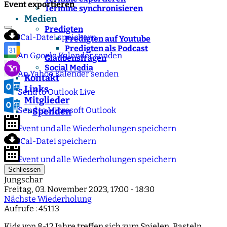
Event exportieren
Termine synchronisieren
Medien
Predigten
iCal-Datei speichern
Predigten auf Youtube
Predigten als Podcast
An Google Kalender senden
Glaubensfragen
Social Media
An Yahoo Kalender senden
Kontakt
Links
Send to Outlook Live
Mitglieder
Send to Microsoft Outlook
Spenden
">
Event und alle Wiederholungen speichern
iCal-Datei speichern
Event und alle Wiederholungen speichern
Schliessen
Jungschar
Freitag, 03. November 2023, 17:00 - 18:30
Nächste Wiederholung
Aufrufe
: 45113
Kids von 8-12 Jahre treffen sich zum Spielen, Basteln,