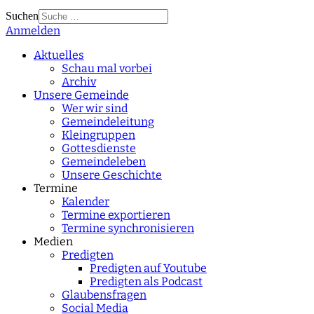
Suchen
Anmelden
Type 2 or more
characters for results.
Aktuelles
Schau mal vorbei
Archiv
Unsere Gemeinde
Wer wir sind
Gemeindeleitung
Kleingruppen
Gottesdienste
Gemeindeleben
Unsere Geschichte
Termine
Kalender
Termine exportieren
Termine synchronisieren
Medien
Predigten
Predigten auf Youtube
Predigten als Podcast
Glaubensfragen
Social Media