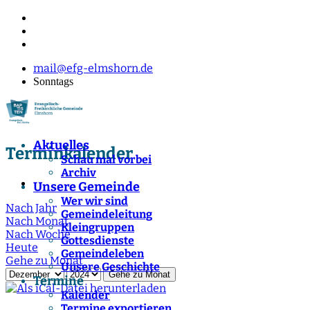
mail@efg-elmshorn.de
Sonntags
Aktuelles
Terminkalender
Schau mal vorbei
Archiv
Unsere Gemeinde
Wer wir sind
Nach Jahr
Gemeindeleitung
Nach Monat
Kleingruppen
Nach Woche
Gottesdienste
Heute
Gemeindeleben
Gehe zu Monat
Unsere Geschichte
Gehe zu Monat
Termine
Kalender
Termine exportieren