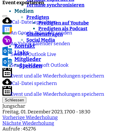
Event exportieren
Termine synchronisieren
Medien
Predigten
iCal-Datei speichern
Predigten auf Youtube
Predigten als Podcast
An Google Kalender senden
Glaubensfragen
Social Media
An Yahoo Kalender senden
Kontakt
Links
Send to Outlook Live
Mitglieder
Send to Microsoft Outlook
Spenden
">
Event und alle Wiederholungen speichern
iCal-Datei speichern
Event und alle Wiederholungen speichern
Schliessen
Jungschar
Freitag, 01. Dezember 2023, 17:00 - 18:30
Vorherige Wiederholung
Nächste Wiederholung
Aufrufe
: 45276