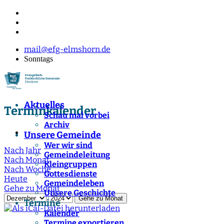
mail@efg-elmshorn.de
Sonntags
Aktuelles
Terminkalender
Schau mal vorbei
Archiv
Unsere Gemeinde
Wer wir sind
Nach Jahr
Gemeindeleitung
Nach Monat
Kleingruppen
Nach Woche
Gottesdienste
Heute
Gemeindeleben
Gehe zu Monat
Unsere Geschichte
Gehe zu Monat
Termine
Kalender
Termine exportieren