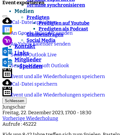
Event exportieren
Termine synchronisieren
Medien
Predigten
iCal-Datei speichern
Predigten auf Youtube
Predigten als Podcast
An Google Kalender senden
Glaubensfragen
Social Media
An Yahoo Kalender senden
Kontakt
Links
Send to Outlook Live
Mitglieder
Send to Microsoft Outlook
Spenden
">
Event und alle Wiederholungen speichern
iCal-Datei speichern
Event und alle Wiederholungen speichern
Schliessen
Jungschar
Freitag, 22. Dezember 2023, 17:00 - 18:30
Vorherige Wiederholung
Aufrufe
: 45222
Kids von 8-12 Jahre treffen sich zum Spielen, Basteln,