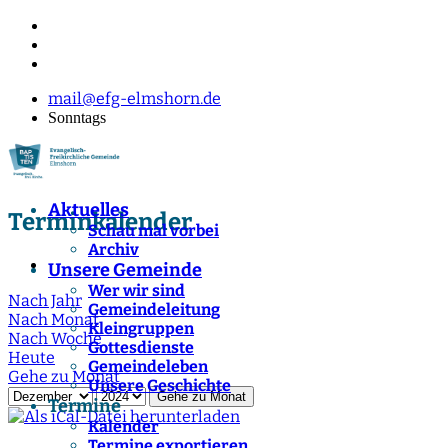
mail@efg-elmshorn.de
Sonntags
Aktuelles
Terminkalender
Schau mal vorbei
Archiv
Unsere Gemeinde
Wer wir sind
Nach Jahr
Gemeindeleitung
Nach Monat
Kleingruppen
Nach Woche
Gottesdienste
Heute
Gemeindeleben
Gehe zu Monat
Unsere Geschichte
Gehe zu Monat
Termine
Kalender
Termine exportieren