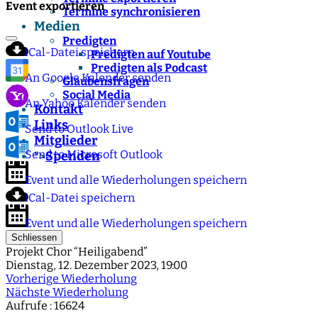
Event exportieren
Termine synchronisieren
Medien
Predigten
iCal-Datei speichern
Predigten auf Youtube
Predigten als Podcast
An Google Kalender senden
Glaubensfragen
Social Media
An Yahoo Kalender senden
Kontakt
Links
Send to Outlook Live
Mitglieder
Send to Microsoft Outlook
Spenden
">
Event und alle Wiederholungen speichern
iCal-Datei speichern
Event und alle Wiederholungen speichern
Schliessen
Projekt Chor “Heiligabend”
Dienstag, 12. Dezember 2023, 19:00
Vorherige Wiederholung
Nächste Wiederholung
Aufrufe
: 16624