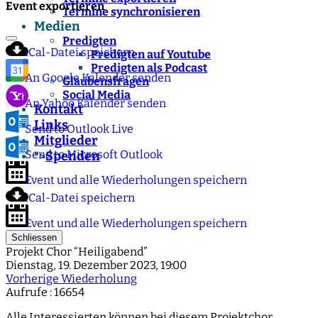
Event exportieren
Termine synchronisieren
Medien
Predigten
iCal-Datei speichern
Predigten auf Youtube
Predigten als Podcast
An Google Kalender senden
Glaubensfragen
Social Media
An Yahoo Kalender senden
Kontakt
Links
Send to Outlook Live
Mitglieder
Send to Microsoft Outlook
Spenden
">
Event und alle Wiederholungen speichern
iCal-Datei speichern
Event und alle Wiederholungen speichern
Schliessen
Projekt Chor “Heiligabend”
Dienstag, 19. Dezember 2023, 19:00
Vorherige Wiederholung
Aufrufe
: 16654
Alle Interessierten können bei diesem Projektchor