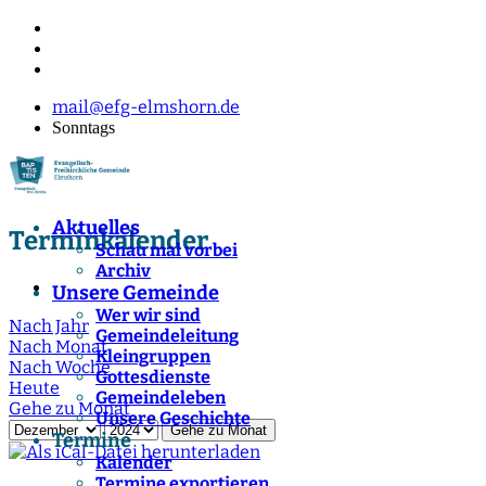
mail@efg-elmshorn.de
Sonntags
Aktuelles
Terminkalender
Schau mal vorbei
Archiv
Unsere Gemeinde
Wer wir sind
Nach Jahr
Gemeindeleitung
Nach Monat
Kleingruppen
Nach Woche
Gottesdienste
Heute
Gemeindeleben
Gehe zu Monat
Unsere Geschichte
Gehe zu Monat
Termine
Kalender
Termine exportieren