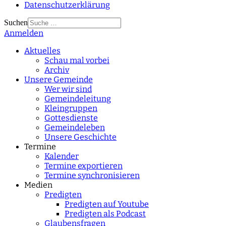
Datenschutzerklärung
Suchen
Anmelden
Type 2 or more
characters for results.
Aktuelles
Schau mal vorbei
Archiv
Unsere Gemeinde
Wer wir sind
Gemeindeleitung
Kleingruppen
Gottesdienste
Gemeindeleben
Unsere Geschichte
Termine
Kalender
Termine exportieren
Termine synchronisieren
Medien
Predigten
Predigten auf Youtube
Predigten als Podcast
Glaubensfragen