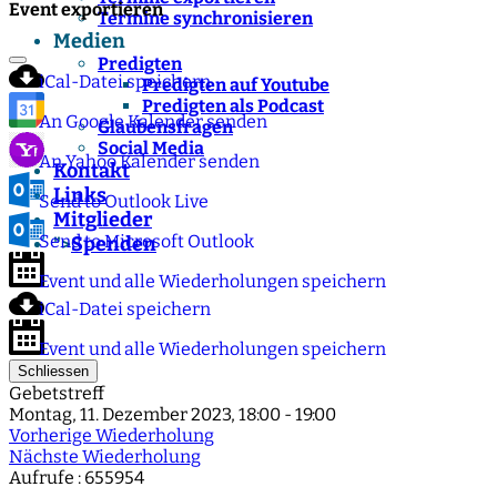
Event exportieren
Termine synchronisieren
Medien
Predigten
iCal-Datei speichern
Predigten auf Youtube
Predigten als Podcast
An Google Kalender senden
Glaubensfragen
Social Media
An Yahoo Kalender senden
Kontakt
Links
Send to Outlook Live
Mitglieder
Send to Microsoft Outlook
Spenden
">
Event und alle Wiederholungen speichern
iCal-Datei speichern
Event und alle Wiederholungen speichern
Schliessen
Gebetstreff
Montag, 11. Dezember 2023, 18:00 - 19:00
Vorherige Wiederholung
Nächste Wiederholung
Aufrufe
: 655954