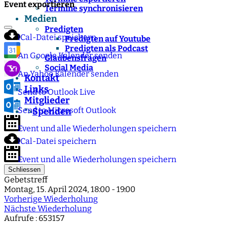
Event exportieren
Termine synchronisieren
Medien
Predigten
iCal-Datei speichern
Predigten auf Youtube
Predigten als Podcast
An Google Kalender senden
Glaubensfragen
Social Media
An Yahoo Kalender senden
Kontakt
Links
Send to Outlook Live
Mitglieder
Send to Microsoft Outlook
Spenden
">
Event und alle Wiederholungen speichern
iCal-Datei speichern
Event und alle Wiederholungen speichern
Schliessen
Gebetstreff
Montag, 15. April 2024, 18:00 - 19:00
Vorherige Wiederholung
Nächste Wiederholung
Aufrufe
: 653157