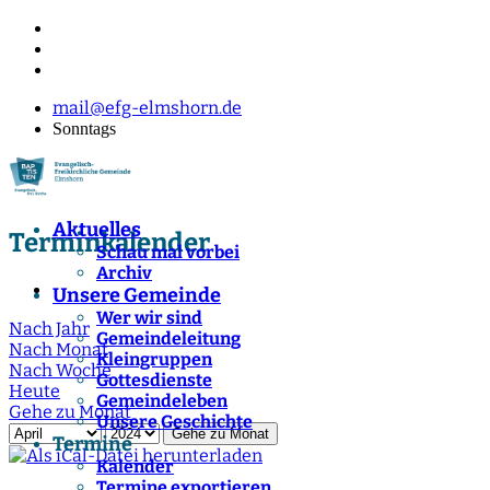
mail@efg-elmshorn.de
Sonntags
Aktuelles
Terminkalender
Schau mal vorbei
Archiv
Unsere Gemeinde
Wer wir sind
Nach Jahr
Gemeindeleitung
Nach Monat
Kleingruppen
Nach Woche
Gottesdienste
Heute
Gemeindeleben
Gehe zu Monat
Unsere Geschichte
Gehe zu Monat
Termine
Kalender
Termine exportieren