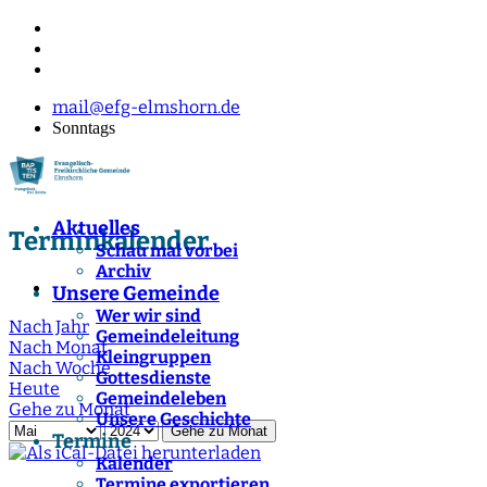
mail@efg-elmshorn.de
Sonntags
Aktuelles
Terminkalender
Schau mal vorbei
Archiv
Unsere Gemeinde
Wer wir sind
Nach Jahr
Gemeindeleitung
Nach Monat
Kleingruppen
Nach Woche
Gottesdienste
Heute
Gemeindeleben
Gehe zu Monat
Unsere Geschichte
Gehe zu Monat
Termine
Kalender
Termine exportieren