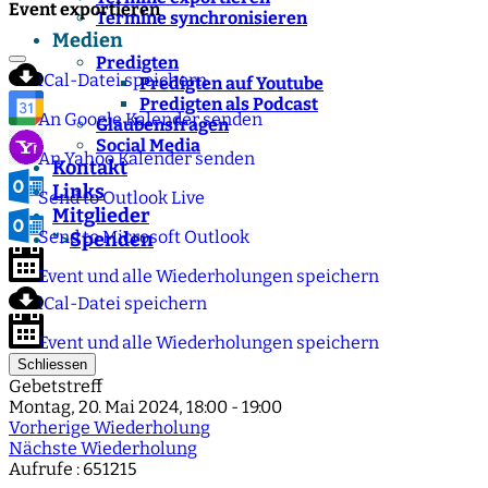
Event exportieren
Termine synchronisieren
Medien
Predigten
iCal-Datei speichern
Predigten auf Youtube
Predigten als Podcast
An Google Kalender senden
Glaubensfragen
Social Media
An Yahoo Kalender senden
Kontakt
Links
Send to Outlook Live
Mitglieder
Send to Microsoft Outlook
Spenden
">
Event und alle Wiederholungen speichern
iCal-Datei speichern
Event und alle Wiederholungen speichern
Schliessen
Gebetstreff
Montag, 20. Mai 2024, 18:00 - 19:00
Vorherige Wiederholung
Nächste Wiederholung
Aufrufe
: 651215