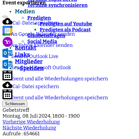
Event exportieren
Termine synchronisieren
Medien
Predigten
iCal-Datei speichern
Predigten auf Youtube
Predigten als Podcast
An Google Kalender senden
Glaubensfragen
Social Media
An Yahoo Kalender senden
Kontakt
Links
Send to Outlook Live
Mitglieder
Send to Microsoft Outlook
Spenden
">
Event und alle Wiederholungen speichern
iCal-Datei speichern
Event und alle Wiederholungen speichern
Schliessen
Gebetstreff
Montag, 08. Juli 2024, 18:00 - 19:00
Vorherige Wiederholung
Nächste Wiederholung
Aufrufe
: 654661