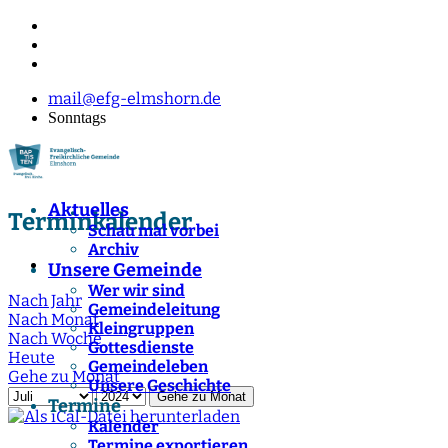
mail@efg-elmshorn.de
Sonntags
Aktuelles
Terminkalender
Schau mal vorbei
Archiv
Unsere Gemeinde
Wer wir sind
Nach Jahr
Gemeindeleitung
Nach Monat
Kleingruppen
Nach Woche
Gottesdienste
Heute
Gemeindeleben
Gehe zu Monat
Unsere Geschichte
Gehe zu Monat
Termine
Kalender
Termine exportieren