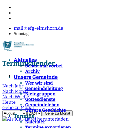
mail@efg-elmshorn.de
Sonntags
Aktuelles
Terminkalender
Schau mal vorbei
Archiv
Unsere Gemeinde
Wer wir sind
Nach Jahr
Gemeindeleitung
Nach Monat
Kleingruppen
Nach Woche
Gottesdienste
Heute
Gemeindeleben
Gehe zu Monat
Unsere Geschichte
Gehe zu Monat
Termine
Kalender
Termine exportieren