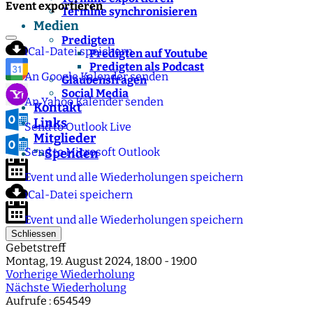
Event exportieren
Termine synchronisieren
Medien
Predigten
iCal-Datei speichern
Predigten auf Youtube
Predigten als Podcast
An Google Kalender senden
Glaubensfragen
Social Media
An Yahoo Kalender senden
Kontakt
Links
Send to Outlook Live
Mitglieder
Send to Microsoft Outlook
Spenden
">
Event und alle Wiederholungen speichern
iCal-Datei speichern
Event und alle Wiederholungen speichern
Schliessen
Gebetstreff
Montag, 19. August 2024, 18:00 - 19:00
Vorherige Wiederholung
Nächste Wiederholung
Aufrufe
: 654549