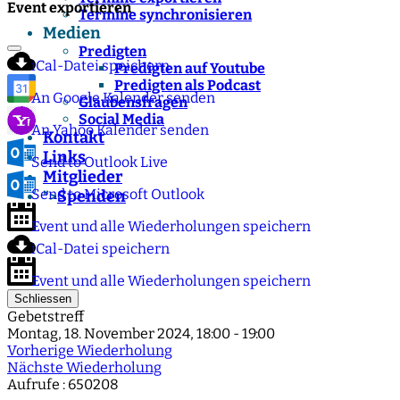
Event exportieren
Termine synchronisieren
Medien
Predigten
iCal-Datei speichern
Predigten auf Youtube
Predigten als Podcast
An Google Kalender senden
Glaubensfragen
Social Media
An Yahoo Kalender senden
Kontakt
Links
Send to Outlook Live
Mitglieder
Send to Microsoft Outlook
Spenden
">
Event und alle Wiederholungen speichern
iCal-Datei speichern
Event und alle Wiederholungen speichern
Schliessen
Gebetstreff
Montag, 18. November 2024, 18:00 - 19:00
Vorherige Wiederholung
Nächste Wiederholung
Aufrufe
: 650208