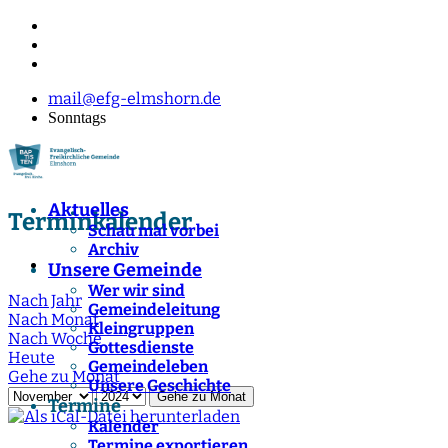
mail@efg-elmshorn.de
Sonntags
Aktuelles
Terminkalender
Schau mal vorbei
Archiv
Unsere Gemeinde
Wer wir sind
Nach Jahr
Gemeindeleitung
Nach Monat
Kleingruppen
Nach Woche
Gottesdienste
Heute
Gemeindeleben
Gehe zu Monat
Unsere Geschichte
Gehe zu Monat
Termine
Kalender
Termine exportieren