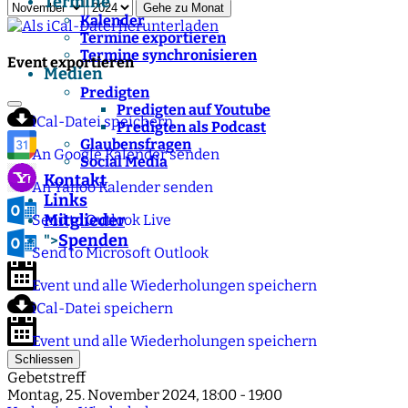
Termine
Gehe zu Monat
Kalender
Termine exportieren
Termine synchronisieren
Event exportieren
Medien
Predigten
Predigten auf Youtube
iCal-Datei speichern
Predigten als Podcast
Glaubensfragen
An Google Kalender senden
Social Media
Kontakt
An Yahoo Kalender senden
Links
Mitglieder
Send to Outlook Live
Spenden
">
Send to Microsoft Outlook
Event und alle Wiederholungen speichern
iCal-Datei speichern
Event und alle Wiederholungen speichern
Schliessen
Gebetstreff
Montag, 25. November 2024, 18:00 - 19:00