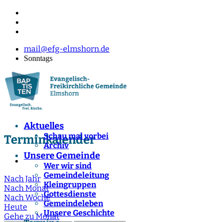
mail@efg-elmshorn.de
Sonntags
Aktuelles
Schau mal vorbei
Terminkalender
Archiv
Unsere Gemeinde
Wer wir sind
Gemeindeleitung
Nach Jahr
Kleingruppen
Nach Monat
Gottesdienste
Nach Woche
Gemeindeleben
Heute
Unsere Geschichte
Gehe zu Monat