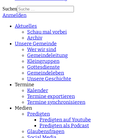
Suchen
Anmelden
Type 2 or more
characters for results.
Aktuelles
Schau mal vorbei
Archiv
Unsere Gemeinde
Wer wir sind
Gemeindeleitung
Kleingruppen
Gottesdienste
Gemeindeleben
Unsere Geschichte
Termine
Kalender
Termine exportieren
Termine synchronisieren
Medien
Predigten
Predigten auf Youtube
Predigten als Podcast
Glaubensfragen
Social Media