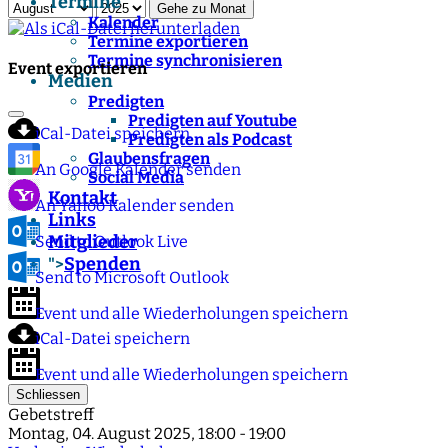
Termine
Gehe zu Monat
Kalender
Termine exportieren
Termine synchronisieren
Event exportieren
Medien
Predigten
Predigten auf Youtube
iCal-Datei speichern
Predigten als Podcast
Glaubensfragen
An Google Kalender senden
Social Media
Kontakt
An Yahoo Kalender senden
Links
Mitglieder
Send to Outlook Live
Spenden
">
Send to Microsoft Outlook
Event und alle Wiederholungen speichern
iCal-Datei speichern
Event und alle Wiederholungen speichern
Schliessen
Gebetstreff
Montag, 04. August 2025, 18:00 - 19:00