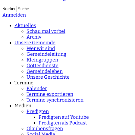
Suchen
Anmelden
Type 2 or more
characters for results.
Aktuelles
Schau mal vorbei
Archiv
Unsere Gemeinde
Wer wir sind
Gemeindeleitung
Kleingruppen
Gottesdienste
Gemeindeleben
Unsere Geschichte
Termine
Kalender
Termine exportieren
Termine synchronisieren
Medien
Predigten
Predigten auf Youtube
Predigten als Podcast
Glaubensfragen
Social Media