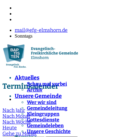
mail@efg-elmshorn.de
Sonntags
Aktuelles
Schau mal vorbei
Terminkalender
Archiv
Unsere Gemeinde
Wer wir sind
Gemeindeleitung
Nach Jahr
Kleingruppen
Nach Monat
Gottesdienste
Nach Woche
Gemeindeleben
Heute
Unsere Geschichte
Gehe zu Monat