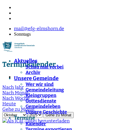
mail@efg-elmshorn.de
Sonntags
Aktuelles
Terminkalender
Schau mal vorbei
Archiv
Unsere Gemeinde
Wer wir sind
Nach Jahr
Gemeindeleitung
Nach Monat
Kleingruppen
Nach Woche
Gottesdienste
Heute
Gemeindeleben
Gehe zu Monat
Unsere Geschichte
Gehe zu Monat
Termine
Kalender
Termine exportieren