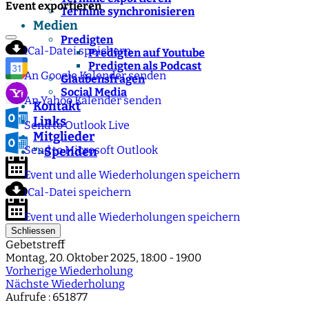
Event exportieren
Termine synchronisieren
Medien
Predigten
iCal-Datei speichern
Predigten auf Youtube
Predigten als Podcast
An Google Kalender senden
Glaubensfragen
Social Media
An Yahoo Kalender senden
Kontakt
Links
Send to Outlook Live
Mitglieder
Send to Microsoft Outlook
Spenden
">
Event und alle Wiederholungen speichern
iCal-Datei speichern
Event und alle Wiederholungen speichern
Schliessen
Gebetstreff
Montag, 20. Oktober 2025, 18:00 - 19:00
Vorherige Wiederholung
Nächste Wiederholung
Aufrufe
: 651877