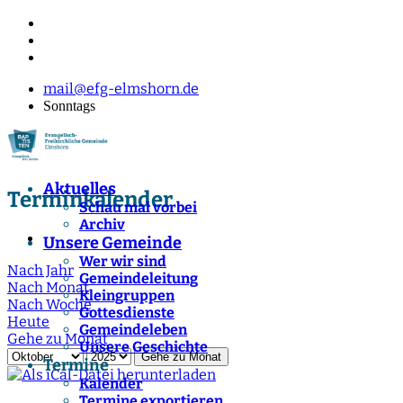
mail@efg-elmshorn.de
Sonntags
Aktuelles
Terminkalender
Schau mal vorbei
Archiv
Unsere Gemeinde
Wer wir sind
Nach Jahr
Gemeindeleitung
Nach Monat
Kleingruppen
Nach Woche
Gottesdienste
Heute
Gemeindeleben
Gehe zu Monat
Unsere Geschichte
Gehe zu Monat
Termine
Kalender
Termine exportieren