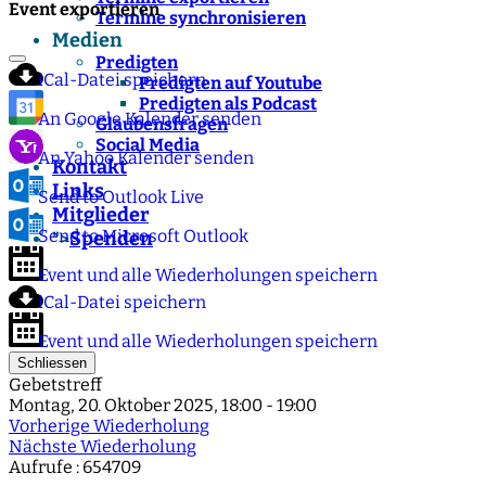
Event exportieren
Termine synchronisieren
Medien
Predigten
iCal-Datei speichern
Predigten auf Youtube
Predigten als Podcast
An Google Kalender senden
Glaubensfragen
Social Media
An Yahoo Kalender senden
Kontakt
Links
Send to Outlook Live
Mitglieder
Send to Microsoft Outlook
Spenden
">
Event und alle Wiederholungen speichern
iCal-Datei speichern
Event und alle Wiederholungen speichern
Schliessen
Gebetstreff
Montag, 20. Oktober 2025, 18:00 - 19:00
Vorherige Wiederholung
Nächste Wiederholung
Aufrufe
: 654709