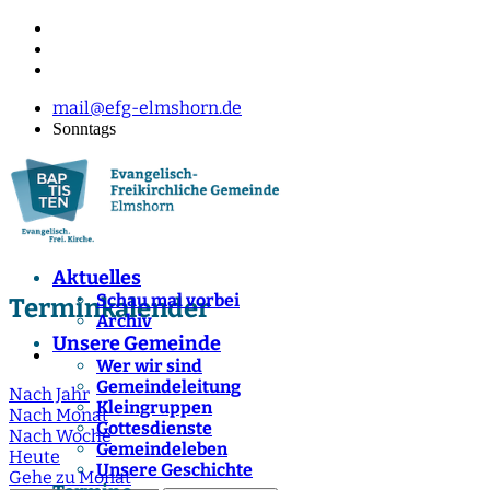
mail@efg-elmshorn.de
Sonntags
Aktuelles
Schau mal vorbei
Terminkalender
Archiv
Unsere Gemeinde
Wer wir sind
Gemeindeleitung
Nach Jahr
Kleingruppen
Nach Monat
Gottesdienste
Nach Woche
Gemeindeleben
Heute
Unsere Geschichte
Gehe zu Monat