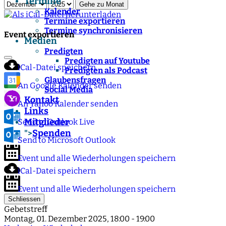
Termine
Gehe zu Monat
Kalender
Termine exportieren
Termine synchronisieren
Event exportieren
Medien
Predigten
Predigten auf Youtube
iCal-Datei speichern
Predigten als Podcast
Glaubensfragen
An Google Kalender senden
Social Media
Kontakt
An Yahoo Kalender senden
Links
Mitglieder
Send to Outlook Live
Spenden
">
Send to Microsoft Outlook
Event und alle Wiederholungen speichern
iCal-Datei speichern
Event und alle Wiederholungen speichern
Schliessen
Gebetstreff
Montag, 01. Dezember 2025, 18:00 - 19:00