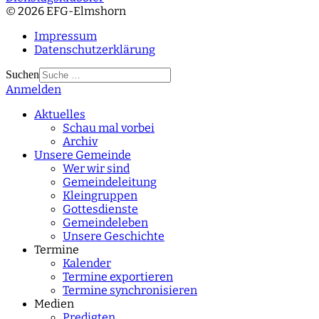
© 2026 EFG-Elmshorn
Impressum
Datenschutzerklärung
Suchen
Anmelden
Type 2 or more
characters for results.
Aktuelles
Schau mal vorbei
Archiv
Unsere Gemeinde
Wer wir sind
Gemeindeleitung
Kleingruppen
Gottesdienste
Gemeindeleben
Unsere Geschichte
Termine
Kalender
Termine exportieren
Termine synchronisieren
Medien
Predigten