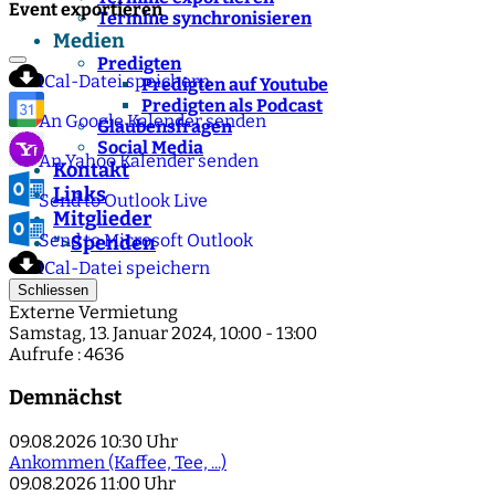
Event exportieren
Termine synchronisieren
Medien
Predigten
iCal-Datei speichern
Predigten auf Youtube
Predigten als Podcast
An Google Kalender senden
Glaubensfragen
Social Media
An Yahoo Kalender senden
Kontakt
Links
Send to Outlook Live
Mitglieder
Send to Microsoft Outlook
Spenden
">
iCal-Datei speichern
Schliessen
Externe Vermietung
Samstag, 13. Januar 2024, 10:00 - 13:00
Aufrufe
: 4636
Demnächst
09.08.2026
10:30 Uhr
Ankommen (Kaffee, Tee, ...)
09.08.2026
11:00 Uhr