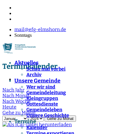
mail@efg-elmshorn.de
Sonntags
Aktuelles
Terminkalender
Schau mal vorbei
Archiv
Unsere Gemeinde
Wer wir sind
Nach Jahr
Gemeindeleitung
Nach Monat
Kleingruppen
Nach Woche
Gottesdienste
Heute
Gemeindeleben
Gehe zu Monat
Unsere Geschichte
Gehe zu Monat
Termine
Kalender
Termine exportieren