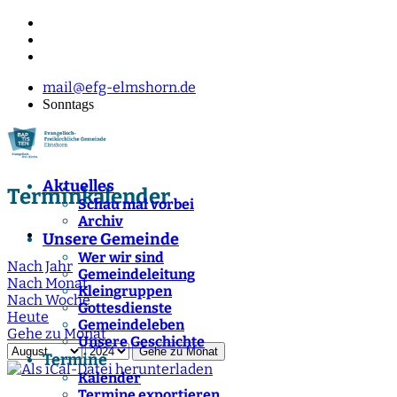
mail@efg-elmshorn.de
Sonntags
Aktuelles
Terminkalender
Schau mal vorbei
Archiv
Unsere Gemeinde
Wer wir sind
Nach Jahr
Gemeindeleitung
Nach Monat
Kleingruppen
Nach Woche
Gottesdienste
Heute
Gemeindeleben
Gehe zu Monat
Unsere Geschichte
Gehe zu Monat
Termine
Kalender
Termine exportieren