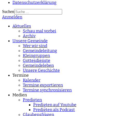
Datenschutzerklärung
Suchen
Anmelden
Type 2 or more
characters for results.
Aktuelles
Schau mal vorbei
Archiv
Unsere Gemeinde
Wer wir sind
Gemeindeleitung
Kleingruppen
Gottesdienste
Gemeindeleben
Unsere Geschichte
Termine
Kalender
Termine exportieren
Termine synchronisieren
Medien
Predigten
Predigten auf Youtube
Predigten als Podcast
Glaubensfragen