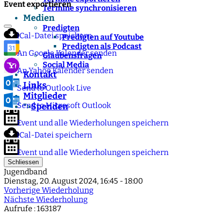
Event exportieren
Termine synchronisieren
Medien
Predigten
iCal-Datei speichern
Predigten auf Youtube
Predigten als Podcast
An Google Kalender senden
Glaubensfragen
Social Media
An Yahoo Kalender senden
Kontakt
Links
Send to Outlook Live
Mitglieder
Send to Microsoft Outlook
Spenden
">
Event und alle Wiederholungen speichern
iCal-Datei speichern
Event und alle Wiederholungen speichern
Schliessen
Jugendband
Dienstag, 20. August 2024, 16:45 - 18:00
Vorherige Wiederholung
Nächste Wiederholung
Aufrufe
: 163187