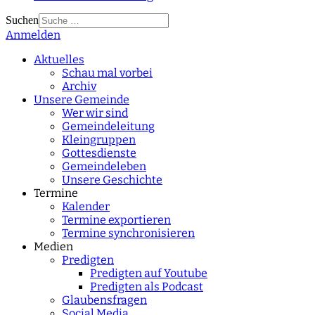
Suchen
Anmelden
Type 2 or more
characters for results.
Aktuelles
Schau mal vorbei
Archiv
Unsere Gemeinde
Wer wir sind
Gemeindeleitung
Kleingruppen
Gottesdienste
Gemeindeleben
Unsere Geschichte
Termine
Kalender
Termine exportieren
Termine synchronisieren
Medien
Predigten
Predigten auf Youtube
Predigten als Podcast
Glaubensfragen
Social Media