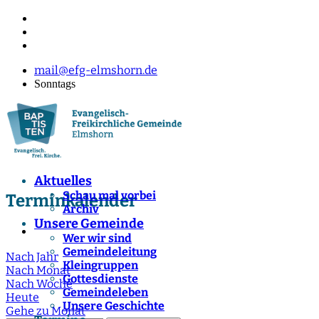
mail@efg-elmshorn.de
Sonntags
Aktuelles
Schau mal vorbei
Terminkalender
Archiv
Unsere Gemeinde
Wer wir sind
Gemeindeleitung
Nach Jahr
Kleingruppen
Nach Monat
Gottesdienste
Nach Woche
Gemeindeleben
Heute
Unsere Geschichte
Gehe zu Monat