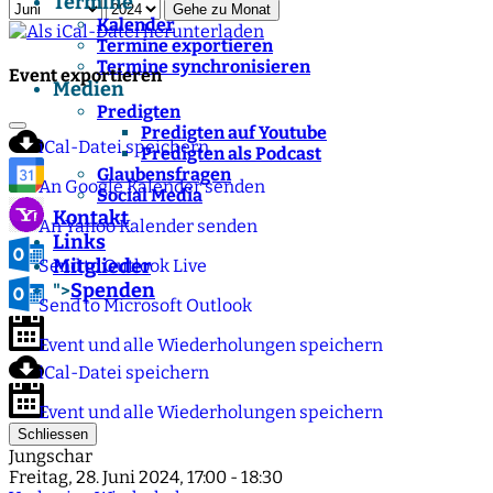
Termine
Gehe zu Monat
Kalender
Termine exportieren
Termine synchronisieren
Event exportieren
Medien
Predigten
Predigten auf Youtube
iCal-Datei speichern
Predigten als Podcast
Glaubensfragen
An Google Kalender senden
Social Media
Kontakt
An Yahoo Kalender senden
Links
Mitglieder
Send to Outlook Live
Spenden
">
Send to Microsoft Outlook
Event und alle Wiederholungen speichern
iCal-Datei speichern
Event und alle Wiederholungen speichern
Schliessen
Jungschar
Freitag, 28. Juni 2024, 17:00 - 18:30