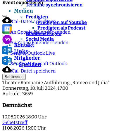
Event exportieren
Termine synchronisieren
Medien
Predigten
iCal-Datei speichern
Predigten auf Youtube
Predigten als Podcast
An Google Kalender senden
Glaubensfragen
Social Media
An Yahoo Kalender senden
Kontakt
Links
Send to Outlook Live
Mitglieder
Send to Microsoft Outlook
Spenden
">
iCal-Datei speichern
Schliessen
Theater Kompanie Aufführung „Romeo und Julia“
Donnerstag, 18. Juli 2024, 17:00
Aufrufe
: 3659
Demnächst
10.08.2026
18:00 Uhr
Gebetstreff
11.08.2026
15:00 Uhr