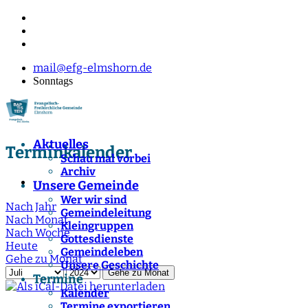
mail@efg-elmshorn.de
Sonntags
Aktuelles
Terminkalender
Schau mal vorbei
Archiv
Unsere Gemeinde
Wer wir sind
Nach Jahr
Gemeindeleitung
Nach Monat
Kleingruppen
Nach Woche
Gottesdienste
Heute
Gemeindeleben
Gehe zu Monat
Unsere Geschichte
Gehe zu Monat
Termine
Kalender
Termine exportieren