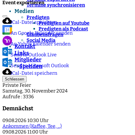
Event exportieren
Termine synchronisieren
Medien
Predigten
iCal-Datei speichern
Predigten auf Youtube
Predigten als Podcast
An Google Kalender senden
Glaubensfragen
Social Media
An Yahoo Kalender senden
Kontakt
Links
Send to Outlook Live
Mitglieder
Send to Microsoft Outlook
Spenden
">
iCal-Datei speichern
Schliessen
Private Feier
Samstag, 30. November 2024
Aufrufe
: 3336
Demnächst
09.08.2026
10:30 Uhr
Ankommen (Kaffee, Tee, ...)
09.08.2026
11:00 Uhr