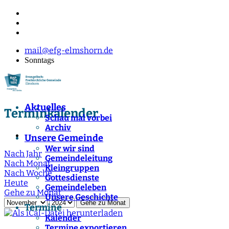
mail@efg-elmshorn.de
Sonntags
Aktuelles
Terminkalender
Schau mal vorbei
Archiv
Unsere Gemeinde
Wer wir sind
Nach Jahr
Gemeindeleitung
Nach Monat
Kleingruppen
Nach Woche
Gottesdienste
Heute
Gemeindeleben
Gehe zu Monat
Unsere Geschichte
Gehe zu Monat
Termine
Kalender
Termine exportieren