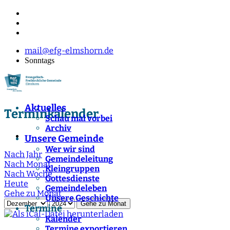
mail@efg-elmshorn.de
Sonntags
Aktuelles
Terminkalender
Schau mal vorbei
Archiv
Unsere Gemeinde
Wer wir sind
Nach Jahr
Gemeindeleitung
Nach Monat
Kleingruppen
Nach Woche
Gottesdienste
Heute
Gemeindeleben
Gehe zu Monat
Unsere Geschichte
Gehe zu Monat
Termine
Kalender
Termine exportieren