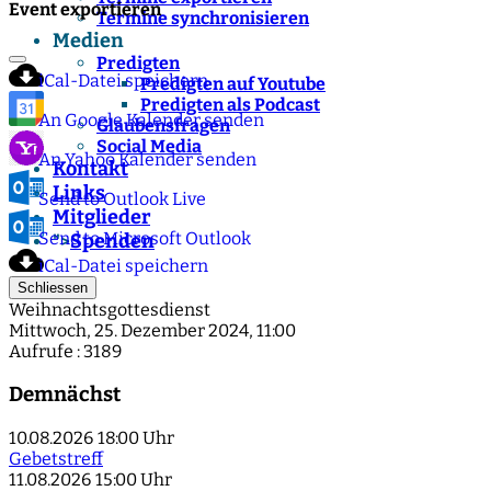
Event exportieren
Termine synchronisieren
Medien
Predigten
iCal-Datei speichern
Predigten auf Youtube
Predigten als Podcast
An Google Kalender senden
Glaubensfragen
Social Media
An Yahoo Kalender senden
Kontakt
Links
Send to Outlook Live
Mitglieder
Send to Microsoft Outlook
Spenden
">
iCal-Datei speichern
Schliessen
Weihnachtsgottesdienst
Mittwoch, 25. Dezember 2024, 11:00
Aufrufe
: 3189
Demnächst
10.08.2026
18:00 Uhr
Gebetstreff
11.08.2026
15:00 Uhr