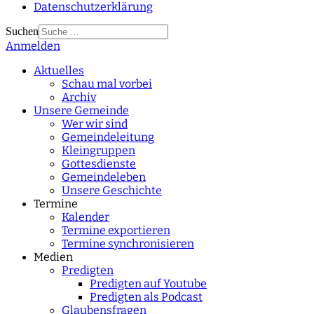
Datenschutzerklärung
Suchen
Anmelden
Type 2 or more
characters for results.
Aktuelles
Schau mal vorbei
Archiv
Unsere Gemeinde
Wer wir sind
Gemeindeleitung
Kleingruppen
Gottesdienste
Gemeindeleben
Unsere Geschichte
Termine
Kalender
Termine exportieren
Termine synchronisieren
Medien
Predigten
Predigten auf Youtube
Predigten als Podcast
Glaubensfragen