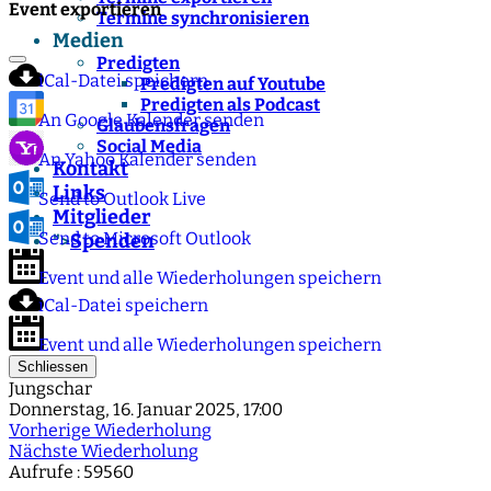
Event exportieren
Termine synchronisieren
Medien
Predigten
iCal-Datei speichern
Predigten auf Youtube
Predigten als Podcast
An Google Kalender senden
Glaubensfragen
Social Media
An Yahoo Kalender senden
Kontakt
Links
Send to Outlook Live
Mitglieder
Send to Microsoft Outlook
Spenden
">
Event und alle Wiederholungen speichern
iCal-Datei speichern
Event und alle Wiederholungen speichern
Schliessen
Jungschar
Donnerstag, 16. Januar 2025, 17:00
Vorherige Wiederholung
Nächste Wiederholung
Aufrufe
: 59560