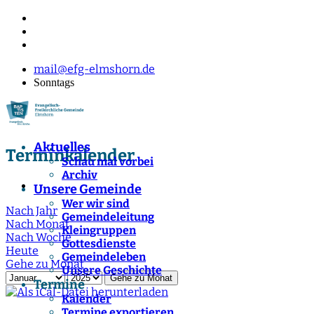
mail@efg-elmshorn.de
Sonntags
Aktuelles
Terminkalender
Schau mal vorbei
Archiv
Unsere Gemeinde
Wer wir sind
Nach Jahr
Gemeindeleitung
Nach Monat
Kleingruppen
Nach Woche
Gottesdienste
Heute
Gemeindeleben
Gehe zu Monat
Unsere Geschichte
Gehe zu Monat
Termine
Kalender
Termine exportieren