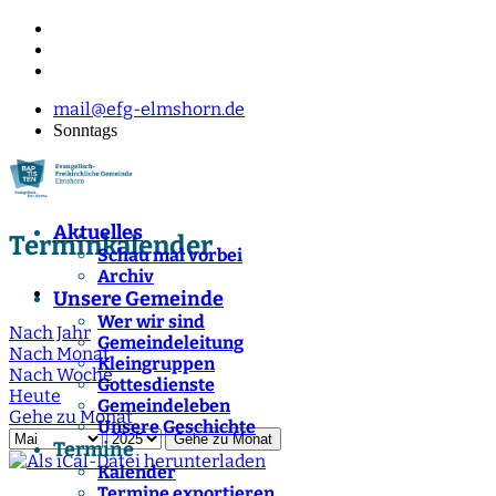
mail@efg-elmshorn.de
Sonntags
Aktuelles
Terminkalender
Schau mal vorbei
Archiv
Unsere Gemeinde
Wer wir sind
Nach Jahr
Gemeindeleitung
Nach Monat
Kleingruppen
Nach Woche
Gottesdienste
Heute
Gemeindeleben
Gehe zu Monat
Unsere Geschichte
Gehe zu Monat
Termine
Kalender
Termine exportieren