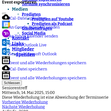
Event exportieren
Termine synchronisieren
Medien
Predigten
iCal-Datei speichern
Predigten auf Youtube
Predigten als Podcast
An Google Kalender senden
Glaubensfragen
Social Media
An Yahoo Kalender senden
Kontakt
Links
Send to Outlook Live
Mitglieder
Send to Microsoft Outlook
Spenden
">
Event und alle Wiederholungen speichern
iCal-Datei speichern
Event und alle Wiederholungen speichern
Schliessen
Seniorentreff
Mittwoch, 14. Mai 2025, 15:00
Diese Wiederholung ist eine Abweichung der Terminserie
Vorherige Wiederholung
Nächste Wiederholung