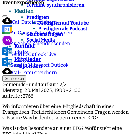
Event exportieren
Termine synchronisieren
Medien
Predigten
iCal-Datei speichern
Predigten auf Youtube
Predigten als Podcast
An Google Kalender senden
Glaubensfragen
Social Media
An Yahoo Kalender senden
Kontakt
Links
Send to Outlook Live
Mitglieder
Send to Microsoft Outlook
Spenden
">
iCal-Datei speichern
Schliessen
Gemeinde- und Taufkurs 2/2
Dienstag, 20. Mai 2025, 19:00 - 21:00
Aufrufe
: 2766
Wir informieren über eine Mitgliedschaft in einer
Evangelisch-Freikirchlichen Gemeinden. Fragen werden
z. B sein.: Was bedeutet Leben in einer EFG?
Was ist das Besondere an einer EFG? Wofür steht eine
EFG inhaltlich? Usw.