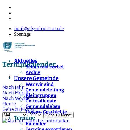
mail@efg-elmshorn.de
Sonntags
Aktuelles
Terminkalender
Schau mal vorbei
Archiv
Unsere Gemeinde
Wer wir sind
Nach Jahr
Gemeindeleitung
Nach Monat
Kleingruppen
Nach Woche
Gottesdienste
Heute
Gemeindeleben
Gehe zu Monat
Unsere Geschichte
Gehe zu Monat
Termine
Kalender
Termine exportieren