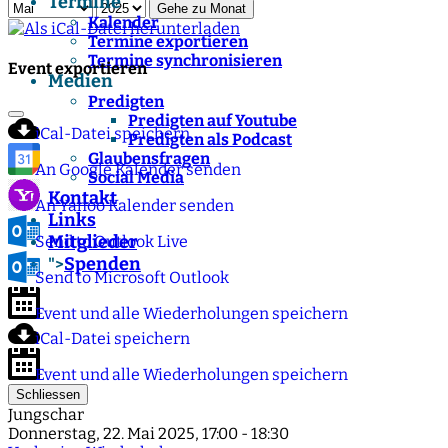
Termine
Gehe zu Monat
Kalender
Termine exportieren
Termine synchronisieren
Event exportieren
Medien
Predigten
Predigten auf Youtube
iCal-Datei speichern
Predigten als Podcast
Glaubensfragen
An Google Kalender senden
Social Media
Kontakt
An Yahoo Kalender senden
Links
Mitglieder
Send to Outlook Live
Spenden
">
Send to Microsoft Outlook
Event und alle Wiederholungen speichern
iCal-Datei speichern
Event und alle Wiederholungen speichern
Schliessen
Jungschar
Donnerstag, 22. Mai 2025, 17:00 - 18:30