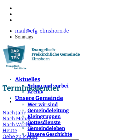
mail@efg-elmshorn.de
Sonntags
Aktuelles
Schau mal vorbei
Terminkalender
Archiv
Unsere Gemeinde
Wer wir sind
Gemeindeleitung
Nach Jahr
Kleingruppen
Nach Monat
Gottesdienste
Nach Woche
Gemeindeleben
Heute
Unsere Geschichte
Gehe zu Monat