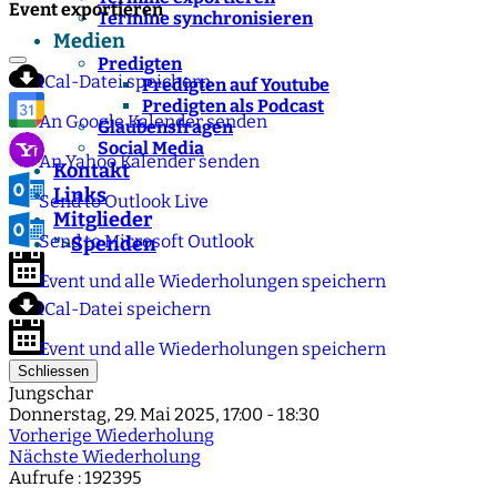
Event exportieren
Termine synchronisieren
Medien
Predigten
iCal-Datei speichern
Predigten auf Youtube
Predigten als Podcast
An Google Kalender senden
Glaubensfragen
Social Media
An Yahoo Kalender senden
Kontakt
Links
Send to Outlook Live
Mitglieder
Send to Microsoft Outlook
Spenden
">
Event und alle Wiederholungen speichern
iCal-Datei speichern
Event und alle Wiederholungen speichern
Schliessen
Jungschar
Donnerstag, 29. Mai 2025, 17:00 - 18:30
Vorherige Wiederholung
Nächste Wiederholung
Aufrufe
: 192395