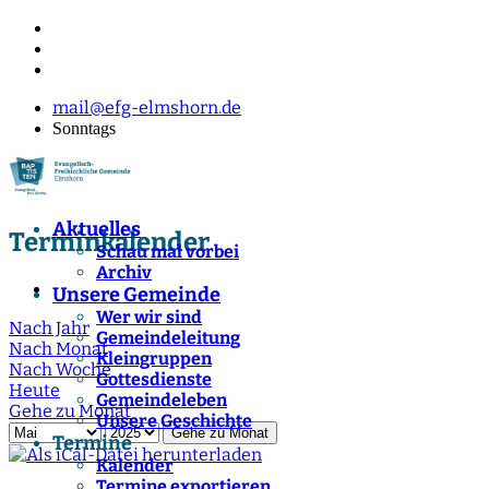
mail@efg-elmshorn.de
Sonntags
Aktuelles
Terminkalender
Schau mal vorbei
Archiv
Unsere Gemeinde
Wer wir sind
Nach Jahr
Gemeindeleitung
Nach Monat
Kleingruppen
Nach Woche
Gottesdienste
Heute
Gemeindeleben
Gehe zu Monat
Unsere Geschichte
Gehe zu Monat
Termine
Kalender
Termine exportieren