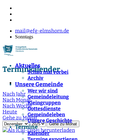
mail@efg-elmshorn.de
Sonntags
Aktuelles
Terminkalender
Schau mal vorbei
Archiv
Unsere Gemeinde
Wer wir sind
Nach Jahr
Gemeindeleitung
Nach Monat
Kleingruppen
Nach Woche
Gottesdienste
Heute
Gemeindeleben
Gehe zu Monat
Unsere Geschichte
Gehe zu Monat
Termine
Kalender
Termine exportieren