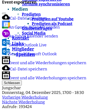
Event exportieren
Termine synchronisieren
Medien
Predigten
iCal-Datei speichern
Predigten auf Youtube
Predigten als Podcast
An Google Kalender senden
Glaubensfragen
Social Media
An Yahoo Kalender senden
Kontakt
Links
Send to Outlook Live
Mitglieder
Send to Microsoft Outlook
Spenden
">
Event und alle Wiederholungen speichern
iCal-Datei speichern
Event und alle Wiederholungen speichern
Schliessen
Jungschar
Donnerstag, 04. Dezember 2025, 17:00 - 18:30
Vorherige Wiederholung
Nächste Wiederholung
Aufrufe
: 193424