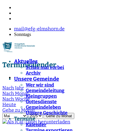
mail@efg-elmshorn.de
Sonntags
Aktuelles
Terminkalender
Schau mal vorbei
Archiv
Unsere Gemeinde
Wer wir sind
Nach Jahr
Gemeindeleitung
Nach Monat
Kleingruppen
Nach Woche
Gottesdienste
Heute
Gemeindeleben
Gehe zu Monat
Unsere Geschichte
Gehe zu Monat
Termine
Kalender
Termine exportieren