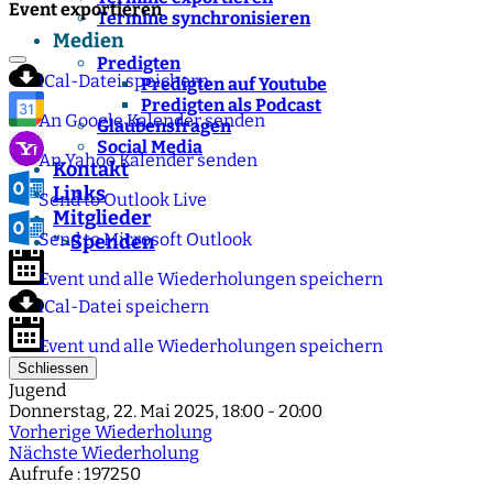
Event exportieren
Termine synchronisieren
Medien
Predigten
iCal-Datei speichern
Predigten auf Youtube
Predigten als Podcast
An Google Kalender senden
Glaubensfragen
Social Media
An Yahoo Kalender senden
Kontakt
Links
Send to Outlook Live
Mitglieder
Send to Microsoft Outlook
Spenden
">
Event und alle Wiederholungen speichern
iCal-Datei speichern
Event und alle Wiederholungen speichern
Schliessen
Jugend
Donnerstag, 22. Mai 2025, 18:00 - 20:00
Vorherige Wiederholung
Nächste Wiederholung
Aufrufe
: 197250