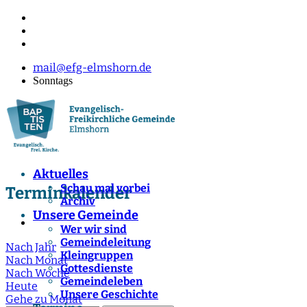
mail@efg-elmshorn.de
Sonntags
Aktuelles
Schau mal vorbei
Terminkalender
Archiv
Unsere Gemeinde
Wer wir sind
Gemeindeleitung
Nach Jahr
Kleingruppen
Nach Monat
Gottesdienste
Nach Woche
Gemeindeleben
Heute
Unsere Geschichte
Gehe zu Monat