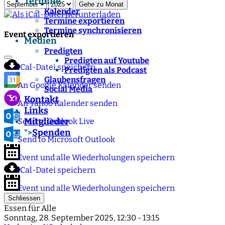
Termine
Gehe zu Monat
Kalender
Termine exportieren
Termine synchronisieren
Event exportieren
Medien
Predigten
Predigten auf Youtube
iCal-Datei speichern
Predigten als Podcast
Glaubensfragen
An Google Kalender senden
Social Media
Kontakt
An Yahoo Kalender senden
Links
Mitglieder
Send to Outlook Live
Spenden
">
Send to Microsoft Outlook
Event und alle Wiederholungen speichern
iCal-Datei speichern
Event und alle Wiederholungen speichern
Schliessen
Essen für Alle
Sonntag, 28. September 2025, 12:30 - 13:15