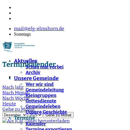
mail@efg-elmshorn.de
Sonntags
Aktuelles
Terminkalender
Schau mal vorbei
Archiv
Unsere Gemeinde
Wer wir sind
Nach Jahr
Gemeindeleitung
Nach Monat
Kleingruppen
Nach Woche
Gottesdienste
Heute
Gemeindeleben
Gehe zu Monat
Unsere Geschichte
Gehe zu Monat
Termine
Kalender
Termine exportieren