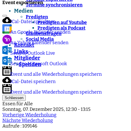
Event exportieren
Termine synchronisieren
Medien
Predigten
iCal-Datei speichern
Predigten auf Youtube
Predigten als Podcast
An Google Kalender senden
Glaubensfragen
Social Media
An Yahoo Kalender senden
Kontakt
Links
Send to Outlook Live
Mitglieder
Send to Microsoft Outlook
Spenden
">
Event und alle Wiederholungen speichern
iCal-Datei speichern
Event und alle Wiederholungen speichern
Schliessen
Essen für Alle
Sonntag, 07. Dezember 2025, 12:30 - 13:15
Vorherige Wiederholung
Nächste Wiederholung
Aufrufe
: 109146