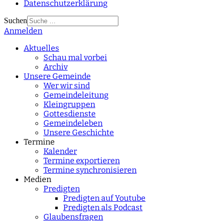
Datenschutzerklärung
Suchen
Anmelden
Type 2 or more
characters for results.
Aktuelles
Schau mal vorbei
Archiv
Unsere Gemeinde
Wer wir sind
Gemeindeleitung
Kleingruppen
Gottesdienste
Gemeindeleben
Unsere Geschichte
Termine
Kalender
Termine exportieren
Termine synchronisieren
Medien
Predigten
Predigten auf Youtube
Predigten als Podcast
Glaubensfragen