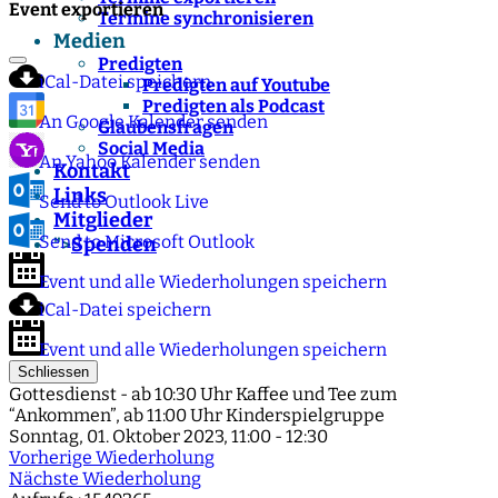
Event exportieren
Termine synchronisieren
Medien
Predigten
iCal-Datei speichern
Predigten auf Youtube
Predigten als Podcast
An Google Kalender senden
Glaubensfragen
Social Media
An Yahoo Kalender senden
Kontakt
Links
Send to Outlook Live
Mitglieder
Send to Microsoft Outlook
Spenden
">
Event und alle Wiederholungen speichern
iCal-Datei speichern
Event und alle Wiederholungen speichern
Schliessen
Gottesdienst - ab 10:30 Uhr Kaffee und Tee zum
“Ankommen”, ab 11:00 Uhr Kinderspielgruppe
Sonntag, 01. Oktober 2023, 11:00 - 12:30
Vorherige Wiederholung
Nächste Wiederholung