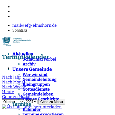
mail@efg-elmshorn.de
Sonntags
Aktuelles
Terminkalender
Schau mal vorbei
Archiv
Unsere Gemeinde
Wer wir sind
Nach Jahr
Gemeindeleitung
Nach Monat
Kleingruppen
Nach Woche
Gottesdienste
Heute
Gemeindeleben
Gehe zu Monat
Unsere Geschichte
Gehe zu Monat
Termine
Kalender
Termine exportieren