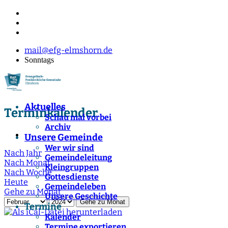
mail@efg-elmshorn.de
Sonntags
Aktuelles
Terminkalender
Schau mal vorbei
Archiv
Unsere Gemeinde
Wer wir sind
Nach Jahr
Gemeindeleitung
Nach Monat
Kleingruppen
Nach Woche
Gottesdienste
Heute
Gemeindeleben
Gehe zu Monat
Unsere Geschichte
Gehe zu Monat
Termine
Kalender
Termine exportieren