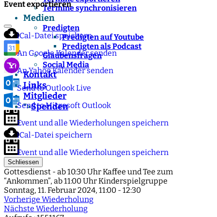
Event exportieren
Termine synchronisieren
Medien
Predigten
iCal-Datei speichern
Predigten auf Youtube
Predigten als Podcast
An Google Kalender senden
Glaubensfragen
Social Media
An Yahoo Kalender senden
Kontakt
Links
Send to Outlook Live
Mitglieder
Send to Microsoft Outlook
Spenden
">
Event und alle Wiederholungen speichern
iCal-Datei speichern
Event und alle Wiederholungen speichern
Schliessen
Gottesdienst - ab 10:30 Uhr Kaffee und Tee zum
“Ankommen”, ab 11:00 Uhr Kinderspielgruppe
Sonntag, 11. Februar 2024, 11:00 - 12:30
Vorherige Wiederholung
Nächste Wiederholung