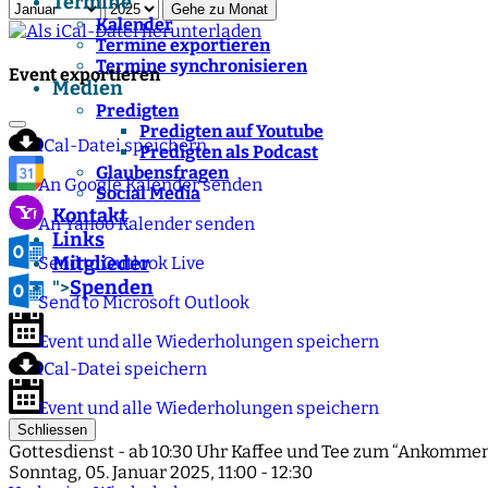
Termine
Gehe zu Monat
Kalender
Termine exportieren
Termine synchronisieren
Event exportieren
Medien
Predigten
Predigten auf Youtube
iCal-Datei speichern
Predigten als Podcast
Glaubensfragen
An Google Kalender senden
Social Media
Kontakt
An Yahoo Kalender senden
Links
Mitglieder
Send to Outlook Live
Spenden
">
Send to Microsoft Outlook
Event und alle Wiederholungen speichern
iCal-Datei speichern
Event und alle Wiederholungen speichern
Schliessen
Gottesdienst - ab 10:30 Uhr Kaffee und Tee zum “Ankommen
Sonntag, 05. Januar 2025, 11:00 - 12:30