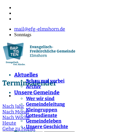
mail@efg-elmshorn.de
Sonntags
Aktuelles
Schau mal vorbei
Terminkalender
Archiv
Unsere Gemeinde
Wer wir sind
Gemeindeleitung
Nach Jahr
Kleingruppen
Nach Monat
Gottesdienste
Nach Woche
Gemeindeleben
Heute
Unsere Geschichte
Gehe zu Monat