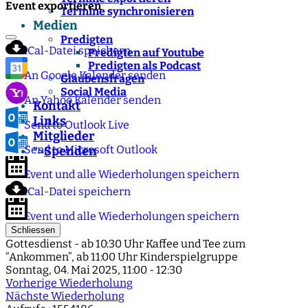
Event exportieren
Termine synchronisieren
Medien
Predigten
iCal-Datei speichern
Predigten auf Youtube
Predigten als Podcast
An Google Kalender senden
Glaubensfragen
Social Media
An Yahoo Kalender senden
Kontakt
Links
Send to Outlook Live
Mitglieder
Send to Microsoft Outlook
Spenden
">
Event und alle Wiederholungen speichern
iCal-Datei speichern
Event und alle Wiederholungen speichern
Schliessen
Gottesdienst - ab 10:30 Uhr Kaffee und Tee zum
“Ankommen”, ab 11:00 Uhr Kinderspielgruppe
Sonntag, 04. Mai 2025, 11:00 - 12:30
Vorherige Wiederholung
Nächste Wiederholung