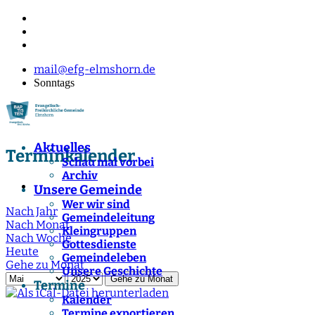
mail@efg-elmshorn.de
Sonntags
Aktuelles
Terminkalender
Schau mal vorbei
Archiv
Unsere Gemeinde
Wer wir sind
Nach Jahr
Gemeindeleitung
Nach Monat
Kleingruppen
Nach Woche
Gottesdienste
Heute
Gemeindeleben
Gehe zu Monat
Unsere Geschichte
Gehe zu Monat
Termine
Kalender
Termine exportieren