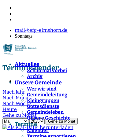
mail@efg-elmshorn.de
Sonntags
Aktuelles
Terminkalender
Schau mal vorbei
Archiv
Unsere Gemeinde
Wer wir sind
Nach Jahr
Gemeindeleitung
Nach Monat
Kleingruppen
Nach Woche
Gottesdienste
Heute
Gemeindeleben
Gehe zu Monat
Unsere Geschichte
Gehe zu Monat
Termine
Kalender
Termine exportieren