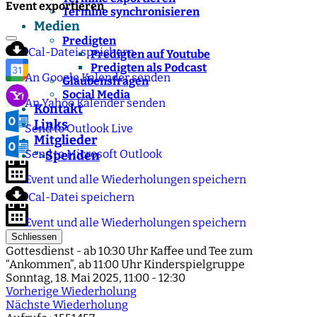
Event exportieren
Termine synchronisieren
Medien
Predigten
iCal-Datei speichern
Predigten auf Youtube
Predigten als Podcast
An Google Kalender senden
Glaubensfragen
Social Media
An Yahoo Kalender senden
Kontakt
Links
Send to Outlook Live
Mitglieder
Send to Microsoft Outlook
Spenden
">
Event und alle Wiederholungen speichern
iCal-Datei speichern
Event und alle Wiederholungen speichern
Schliessen
Gottesdienst - ab 10:30 Uhr Kaffee und Tee zum
“Ankommen”, ab 11:00 Uhr Kinderspielgruppe
Sonntag, 18. Mai 2025, 11:00 - 12:30
Vorherige Wiederholung
Nächste Wiederholung