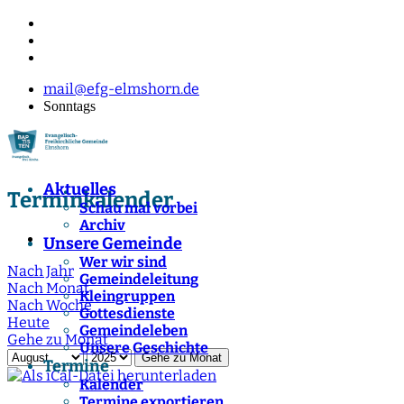
mail@efg-elmshorn.de
Sonntags
Aktuelles
Terminkalender
Schau mal vorbei
Archiv
Unsere Gemeinde
Wer wir sind
Nach Jahr
Gemeindeleitung
Nach Monat
Kleingruppen
Nach Woche
Gottesdienste
Heute
Gemeindeleben
Gehe zu Monat
Unsere Geschichte
Gehe zu Monat
Termine
Kalender
Termine exportieren