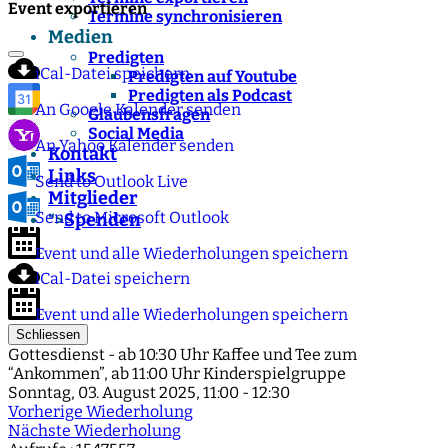
Event exportieren
Termine synchronisieren
Medien
Predigten
iCal-Datei speichern
Predigten auf Youtube
Predigten als Podcast
An Google Kalender senden
Glaubensfragen
Social Media
An Yahoo Kalender senden
Kontakt
Links
Send to Outlook Live
Mitglieder
Send to Microsoft Outlook
Spenden
">
Event und alle Wiederholungen speichern
iCal-Datei speichern
Event und alle Wiederholungen speichern
Schliessen
Gottesdienst - ab 10:30 Uhr Kaffee und Tee zum
“Ankommen”, ab 11:00 Uhr Kinderspielgruppe
Sonntag, 03. August 2025, 11:00 - 12:30
Vorherige Wiederholung
Nächste Wiederholung