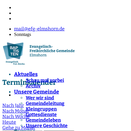
mail@efg-elmshorn.de
Sonntags
Aktuelles
Schau mal vorbei
Terminkalender
Archiv
Unsere Gemeinde
Wer wir sind
Gemeindeleitung
Nach Jahr
Kleingruppen
Nach Monat
Gottesdienste
Nach Woche
Gemeindeleben
Heute
Unsere Geschichte
Gehe zu Monat