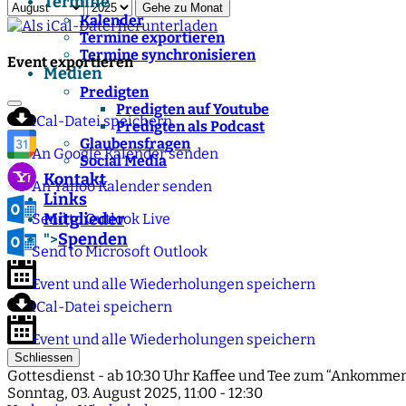
Termine
Gehe zu Monat
Kalender
Termine exportieren
Termine synchronisieren
Event exportieren
Medien
Predigten
Predigten auf Youtube
iCal-Datei speichern
Predigten als Podcast
Glaubensfragen
An Google Kalender senden
Social Media
Kontakt
An Yahoo Kalender senden
Links
Mitglieder
Send to Outlook Live
Spenden
">
Send to Microsoft Outlook
Event und alle Wiederholungen speichern
iCal-Datei speichern
Event und alle Wiederholungen speichern
Schliessen
Gottesdienst - ab 10:30 Uhr Kaffee und Tee zum “Ankommen
Sonntag, 03. August 2025, 11:00 - 12:30