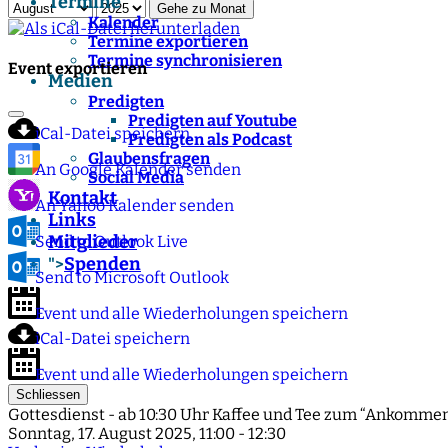
Termine
Gehe zu Monat
Kalender
Termine exportieren
Termine synchronisieren
Event exportieren
Medien
Predigten
Predigten auf Youtube
iCal-Datei speichern
Predigten als Podcast
Glaubensfragen
An Google Kalender senden
Social Media
Kontakt
An Yahoo Kalender senden
Links
Mitglieder
Send to Outlook Live
Spenden
">
Send to Microsoft Outlook
Event und alle Wiederholungen speichern
iCal-Datei speichern
Event und alle Wiederholungen speichern
Schliessen
Gottesdienst - ab 10:30 Uhr Kaffee und Tee zum “Ankommen
Sonntag, 17. August 2025, 11:00 - 12:30