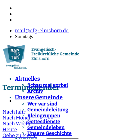
mail@efg-elmshorn.de
Sonntags
Aktuelles
Schau mal vorbei
Terminkalender
Archiv
Unsere Gemeinde
Wer wir sind
Gemeindeleitung
Nach Jahr
Kleingruppen
Nach Monat
Gottesdienste
Nach Woche
Gemeindeleben
Heute
Unsere Geschichte
Gehe zu Monat