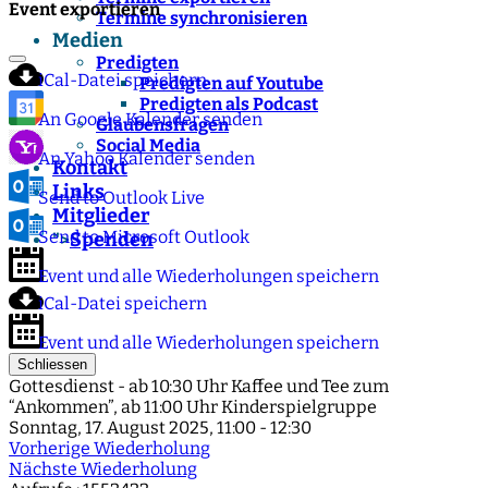
Event exportieren
Termine synchronisieren
Medien
Predigten
iCal-Datei speichern
Predigten auf Youtube
Predigten als Podcast
An Google Kalender senden
Glaubensfragen
Social Media
An Yahoo Kalender senden
Kontakt
Links
Send to Outlook Live
Mitglieder
Send to Microsoft Outlook
Spenden
">
Event und alle Wiederholungen speichern
iCal-Datei speichern
Event und alle Wiederholungen speichern
Schliessen
Gottesdienst - ab 10:30 Uhr Kaffee und Tee zum
“Ankommen”, ab 11:00 Uhr Kinderspielgruppe
Sonntag, 17. August 2025, 11:00 - 12:30
Vorherige Wiederholung
Nächste Wiederholung