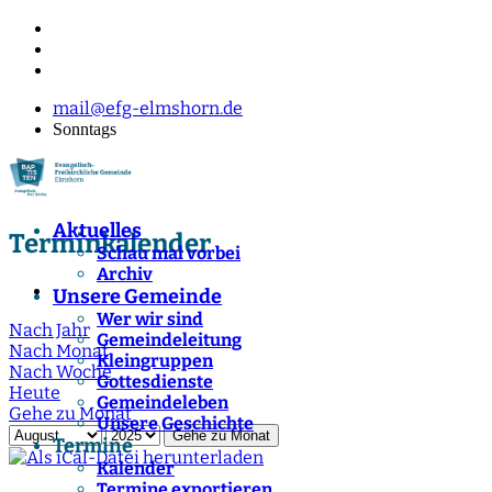
mail@efg-elmshorn.de
Sonntags
Aktuelles
Terminkalender
Schau mal vorbei
Archiv
Unsere Gemeinde
Wer wir sind
Nach Jahr
Gemeindeleitung
Nach Monat
Kleingruppen
Nach Woche
Gottesdienste
Heute
Gemeindeleben
Gehe zu Monat
Unsere Geschichte
Gehe zu Monat
Termine
Kalender
Termine exportieren