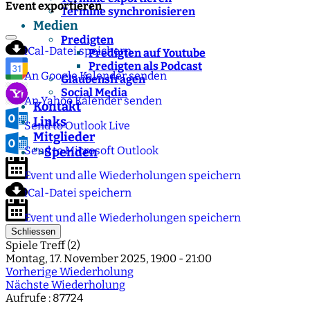
Event exportieren
Termine synchronisieren
Medien
Predigten
iCal-Datei speichern
Predigten auf Youtube
Predigten als Podcast
An Google Kalender senden
Glaubensfragen
Social Media
An Yahoo Kalender senden
Kontakt
Links
Send to Outlook Live
Mitglieder
Send to Microsoft Outlook
Spenden
">
Event und alle Wiederholungen speichern
iCal-Datei speichern
Event und alle Wiederholungen speichern
Schliessen
Spiele Treff (2)
Montag, 17. November 2025, 19:00 - 21:00
Vorherige Wiederholung
Nächste Wiederholung
Aufrufe
: 87724