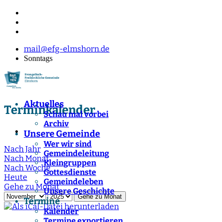
mail@efg-elmshorn.de
Sonntags
Aktuelles
Terminkalender
Schau mal vorbei
Archiv
Unsere Gemeinde
Wer wir sind
Nach Jahr
Gemeindeleitung
Nach Monat
Kleingruppen
Nach Woche
Gottesdienste
Heute
Gemeindeleben
Gehe zu Monat
Unsere Geschichte
Gehe zu Monat
Termine
Kalender
Termine exportieren