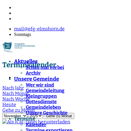
mail@efg-elmshorn.de
Sonntags
Aktuelles
Terminkalender
Schau mal vorbei
Archiv
Unsere Gemeinde
Wer wir sind
Nach Jahr
Gemeindeleitung
Nach Monat
Kleingruppen
Nach Woche
Gottesdienste
Heute
Gemeindeleben
Gehe zu Monat
Unsere Geschichte
Gehe zu Monat
Termine
Kalender
Termine exportieren