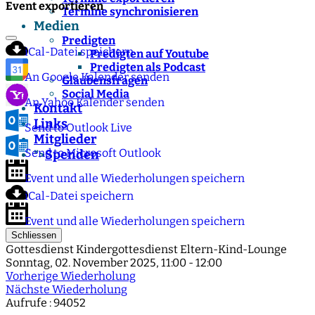
Event exportieren
Termine synchronisieren
Medien
Predigten
iCal-Datei speichern
Predigten auf Youtube
Predigten als Podcast
An Google Kalender senden
Glaubensfragen
Social Media
An Yahoo Kalender senden
Kontakt
Links
Send to Outlook Live
Mitglieder
Send to Microsoft Outlook
Spenden
">
Event und alle Wiederholungen speichern
iCal-Datei speichern
Event und alle Wiederholungen speichern
Schliessen
Gottesdienst Kindergottesdienst Eltern-Kind-Lounge
Sonntag, 02. November 2025, 11:00 - 12:00
Vorherige Wiederholung
Nächste Wiederholung
Aufrufe
: 94052