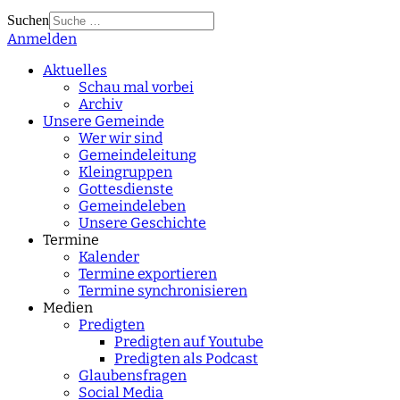
Suchen
Anmelden
Type 2 or more
characters for results.
Aktuelles
Schau mal vorbei
Archiv
Unsere Gemeinde
Wer wir sind
Gemeindeleitung
Kleingruppen
Gottesdienste
Gemeindeleben
Unsere Geschichte
Termine
Kalender
Termine exportieren
Termine synchronisieren
Medien
Predigten
Predigten auf Youtube
Predigten als Podcast
Glaubensfragen
Social Media