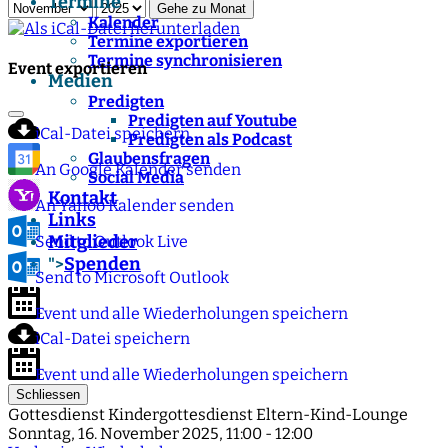
Termine
Gehe zu Monat
Kalender
Termine exportieren
Termine synchronisieren
Event exportieren
Medien
Predigten
Predigten auf Youtube
iCal-Datei speichern
Predigten als Podcast
Glaubensfragen
An Google Kalender senden
Social Media
Kontakt
An Yahoo Kalender senden
Links
Mitglieder
Send to Outlook Live
Spenden
">
Send to Microsoft Outlook
Event und alle Wiederholungen speichern
iCal-Datei speichern
Event und alle Wiederholungen speichern
Schliessen
Gottesdienst Kindergottesdienst Eltern-Kind-Lounge
Sonntag, 16. November 2025, 11:00 - 12:00