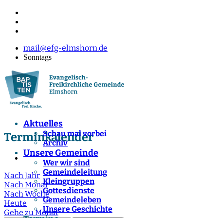
mail@efg-elmshorn.de
Sonntags
Aktuelles
Schau mal vorbei
Terminkalender
Archiv
Unsere Gemeinde
Wer wir sind
Gemeindeleitung
Nach Jahr
Kleingruppen
Nach Monat
Gottesdienste
Nach Woche
Gemeindeleben
Heute
Unsere Geschichte
Gehe zu Monat