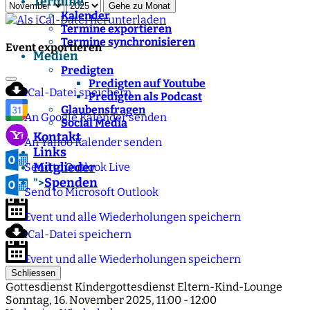
Termine
Gehe zu Monat
Kalender
Termine exportieren
Termine synchronisieren
Event exportieren
Medien
Predigten
Predigten auf Youtube
iCal-Datei speichern
Predigten als Podcast
Glaubensfragen
An Google Kalender senden
Social Media
Kontakt
An Yahoo Kalender senden
Links
Mitglieder
Send to Outlook Live
Spenden
">
Send to Microsoft Outlook
Event und alle Wiederholungen speichern
iCal-Datei speichern
Event und alle Wiederholungen speichern
Schliessen
Gottesdienst Kindergottesdienst Eltern-Kind-Lounge
Sonntag, 16. November 2025, 11:00 - 12:00