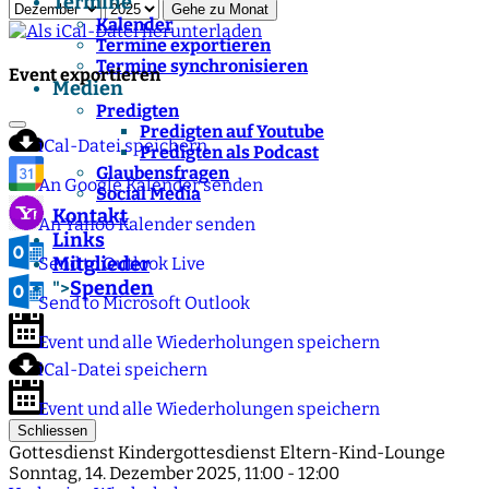
Termine
Gehe zu Monat
Kalender
Termine exportieren
Termine synchronisieren
Event exportieren
Medien
Predigten
Predigten auf Youtube
iCal-Datei speichern
Predigten als Podcast
Glaubensfragen
An Google Kalender senden
Social Media
Kontakt
An Yahoo Kalender senden
Links
Mitglieder
Send to Outlook Live
Spenden
">
Send to Microsoft Outlook
Event und alle Wiederholungen speichern
iCal-Datei speichern
Event und alle Wiederholungen speichern
Schliessen
Gottesdienst Kindergottesdienst Eltern-Kind-Lounge
Sonntag, 14. Dezember 2025, 11:00 - 12:00