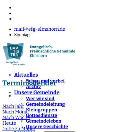
mail@efg-elmshorn.de
Sonntags
Aktuelles
Schau mal vorbei
Terminkalender
Archiv
Unsere Gemeinde
Wer wir sind
Gemeindeleitung
Nach Jahr
Kleingruppen
Nach Monat
Gottesdienste
Nach Woche
Gemeindeleben
Heute
Unsere Geschichte
Gehe zu Monat