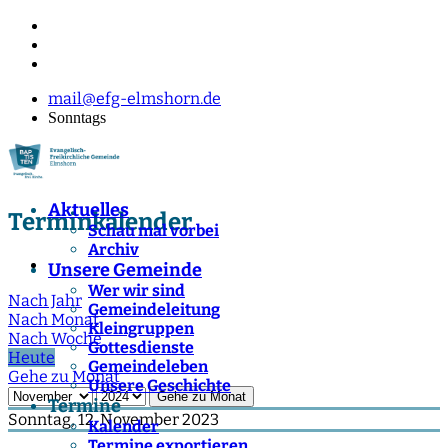
mail@efg-elmshorn.de
Sonntags
Aktuelles
Terminkalender
Schau mal vorbei
Archiv
Unsere Gemeinde
Wer wir sind
Nach Jahr
Gemeindeleitung
Nach Monat
Kleingruppen
Nach Woche
Gottesdienste
Heute
Gemeindeleben
Gehe zu Monat
Unsere Geschichte
Gehe zu Monat
Termine
Sonntag, 12. November 2023
Kalender
Termine exportieren