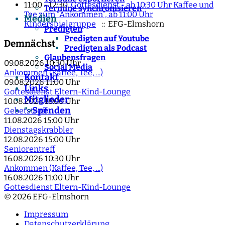
11:00 - 12:30
Gottesdienst - ab 10:30 Uhr Kaffee und
Termine synchronisieren
Tee zum “Ankommen”, ab 11:00 Uhr
Medien
Kinderspielgruppe
:: EFG-Elmshorn
Predigten
Predigten auf Youtube
Demnächst
Predigten als Podcast
Glaubensfragen
09.08.2026
10:30 Uhr
Social Media
Ankommen (Kaffee, Tee, ...)
Kontakt
09.08.2026
11:00 Uhr
Links
Gottesdienst Eltern-Kind-Lounge
Mitglieder
10.08.2026
18:00 Uhr
Spenden
">
Gebetstreff
11.08.2026
15:00 Uhr
Dienstagskrabbler
12.08.2026
15:00 Uhr
Seniorentreff
16.08.2026
10:30 Uhr
Ankommen (Kaffee, Tee, ...)
16.08.2026
11:00 Uhr
Gottesdienst Eltern-Kind-Lounge
© 2026 EFG-Elmshorn
Impressum
Datenschutzerklärung