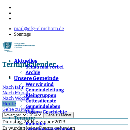
mail@efg-elmshorn.de
Sonntags
Aktuelles
Terminkalender
Schau mal vorbei
Archiv
Unsere Gemeinde
Wer wir sind
Nach Jahr
Gemeindeleitung
Nach Monat
Kleingruppen
Nach Woche
Gottesdienste
Heute
Gemeindeleben
Gehe zu Monat
Unsere Geschichte
Gehe zu Monat
Termine
Dienstag, 28. November 2023
Kalender
Es wurden keine Events gefunden
Termine exportieren