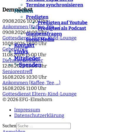
Termine synchronisieren
Demnächst
Medien
Predigten
09.08.2026
10:30 Uhr
Predigten auf Youtube
Ankommen (Kaffee, Tee, ...)
Predigten als Podcast
09.08.2026
11:00 Uhr
Glaubensfragen
Gottesdienst Eltern-Kind-Lounge
Social Media
10.08.2026
18:00 Uhr
Kontakt
Gebetstreff
Links
11.08.2026
15:00 Uhr
Mitglieder
Dienstagskrabbler
Spenden
">
12.08.2026
15:00 Uhr
Seniorentreff
16.08.2026
10:30 Uhr
Ankommen (Kaffee, Tee, ...)
16.08.2026
11:00 Uhr
Gottesdienst Eltern-Kind-Lounge
© 2026 EFG-Elmshorn
Impressum
Datenschutzerklärung
Suchen
Anmelden
Type 2 or more