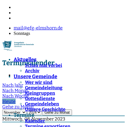
mail@efg-elmshorn.de
Sonntags
Aktuelles
Terminkalender
Schau mal vorbei
Archiv
Unsere Gemeinde
Wer wir sind
Nach Jahr
Gemeindeleitung
Nach Monat
Kleingruppen
Nach Woche
Gottesdienste
Heute
Gemeindeleben
Gehe zu Monat
Unsere Geschichte
Gehe zu Monat
Termine
Mittwoch, 08. November 2023
Kalender
Termine exportieren