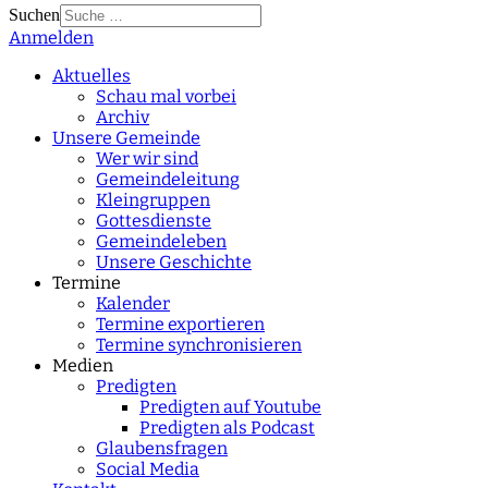
Suchen
Anmelden
Type 2 or more
characters for results.
Aktuelles
Schau mal vorbei
Archiv
Unsere Gemeinde
Wer wir sind
Gemeindeleitung
Kleingruppen
Gottesdienste
Gemeindeleben
Unsere Geschichte
Termine
Kalender
Termine exportieren
Termine synchronisieren
Medien
Predigten
Predigten auf Youtube
Predigten als Podcast
Glaubensfragen
Social Media